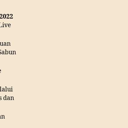
2022
Live
tuan
 Sabun
e
lalui
s dan
an