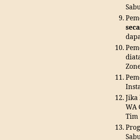
Sab
Pem
seca
dapa
Peme
diat
Zon
Peme
Ins
Jika
WA C
Tim 
Prog
Sab