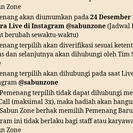
un Zone
enang akan diumumkan pada
24 Desember 
ra Live di Instagram @sabunzone
(Jadwal 
t berubah sewaktu-waktu)
nang terpilih akan diverifikasi sesuai keten
as dan selanjutnya akan dihubungi oleh Tim
e
nang terpilih akan dihubungi pada saat Liv
tagram
@sabunzone
 Pemenang terpilih tidak dapat dihubungi me
all (maksimal 3x), maka hadiah akan hangu
Sabun Zone berhak memilih Pemenang Baru
ram ini tidak berlaku bagi staff atau karyaw
un Zone