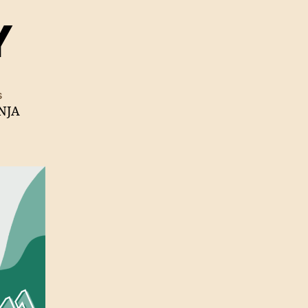
Y
on
s
NJA
11.11
GIVE
AWAY