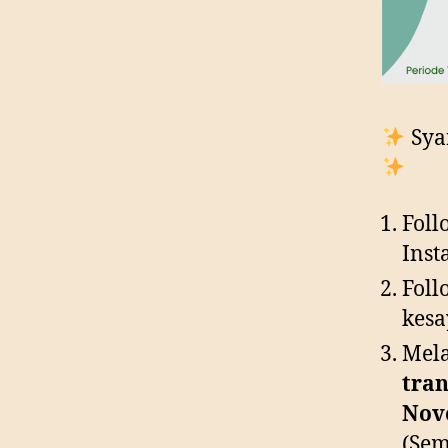
Sya
Foll
Inst
Foll
kes
Mela
tran
Nov
(Sem