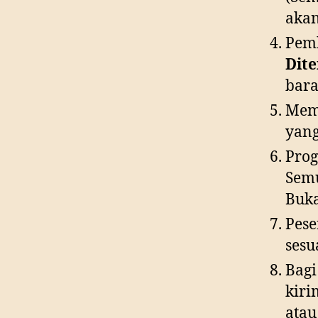
akan
Pemb
Dit
bar
Memb
yang
Prog
Semu
Buka
Pese
sesu
Bagi
kiri
atau