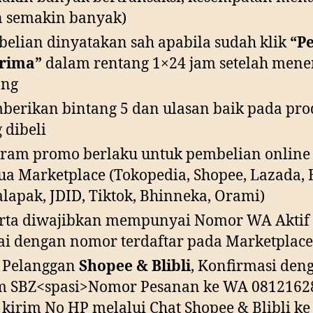
 semakin banyak)
elian dinyatakan sah apabila sudah klik
“P
erima”
dalam rentang 1×24 jam setelah men
ang
erikan bintang 5 dan ulasan baik pada pro
 dibeli
ram promo berlaku untuk pembelian online 
a Marketplace (Tokopedia, Shopee, Lazada, B
lapak, JDID, Tiktok, Bhinneka, Orami)
rta diwajibkan mempunyai Nomor WA Aktif
ai dengan nomor terdaftar pada Marketplace
 Pelanggan
Shopee & Blibli
, Konfirmasi den
m SBZ<spasi>Nomor Pesanan ke WA 0812162
 kirim No HP melalui Chat Shopee & Blibli ke