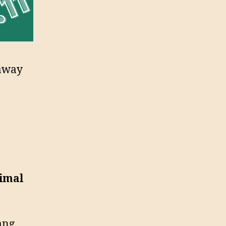
away
n
imal
ang