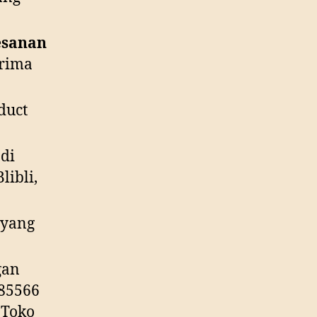
esanan
erima
duct
di
libli,
 yang
gan
85566
 Toko